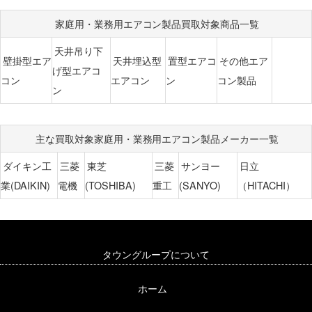
家庭用・業務用エアコン製品買取対象商品一覧
天井吊り下
壁掛型エア
天井埋込型
置型エアコ
その他エア
げ型エアコ
コン
エアコン
ン
コン製品
ン
主な買取対象家庭用・業務用エアコン製品メーカー一覧
ダイキン工
三菱
東芝
三菱
サンヨー
日立
業(DAIKIN)
電機
(TOSHIBA)
重工
(SANYO)
（HITACHI）
タウングループについて
ホーム