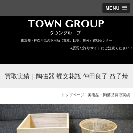
MENU
東京都・神奈川県の不用品（買取、回収、処分）買取センター
※悪質な詐欺サイトにご注意ください！
買取実績｜陶磁器 蝶文花瓶 仲田良子 益子焼
トップページ
|
美術品・陶芸品買取実績