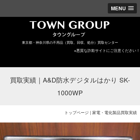
MENU
東京都・神奈川県の不用品（買取、回収、処分）買取センター
※悪質な詐欺サイトにご注意ください！
買取実績｜A&D防水デジタルはかり SK-
1000WP
トップページ
|
家電・電化製品買取実績